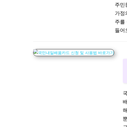
주민
가정의
주를
들어오
국
해
뿐