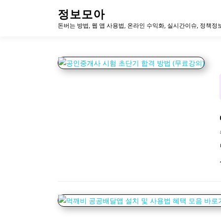
내
정보모아
용
돈버는 방법, 웹 앱 사용법, 온라인 수익화, 실시간이슈, 정책정
으
로
바
로
가
기