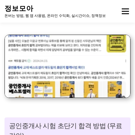
내
정보모아
용
메뉴
으
돈버는 방법, 웹 앱 사용법, 온라인 수익화, 실시간이슈, 정책정보
로
바
로
가
기
공인중개사 시험 초단기 합격 방법 (무료