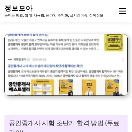
내
정보모아
용
메뉴
으
돈버는 방법, 웹 앱 사용법, 온라인 수익화, 실시간이슈, 정책정보
로
바
로
가
기
공인중개사 시험 초단기 합격 방법 (무료