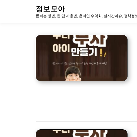
내
정보모아
용
돈버는 방법, 웹 앱 사용법, 온라인 수익화, 실시간이슈, 정책정
으
로
바
로
가
기