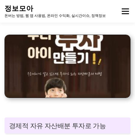
내
정보모아
용
메뉴
으
돈버는 방법, 웹 앱 사용법, 온라인 수익화, 실시간이슈, 정책정보
로
바
로
가
기
경제적 자유 자산배분 투자로 가능